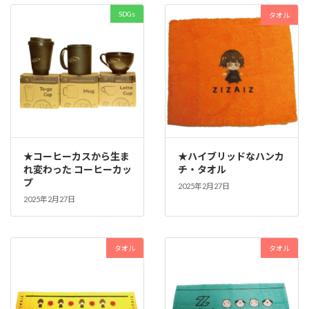
SDGs
ー
タオル
リ
★コーヒーカスから生ま
★ハイブリッドなハンカ
れ変わった コーヒーカッ
チ・タオル
プ
2025年2月27日
2025年2月27日
ル
タオル
タオル