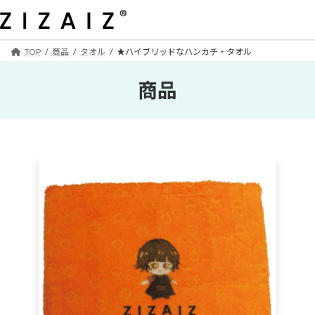
コ
ナ
ン
ビ
テ
ゲ
ン
ー
TOP
商品
タオル
★ハイブリッドなハンカチ・タオル
ツ
シ
へ
ョ
商品
ス
ン
キ
に
ッ
移
プ
動