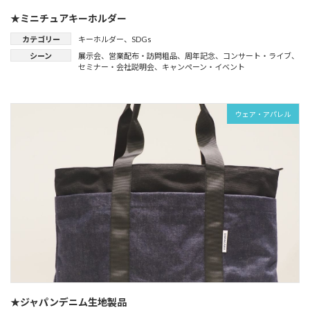
★ミニチュアキーホルダー
カテゴリー
キーホルダー
、
SDGs
シーン
展示会
、
営業配布・訪問粗品
、
周年記念
、
コンサート・ライブ
、
セミナー・会社説明会
、
キャンペーン・イベント
ウェア・アパレル
★ジャパンデニム生地製品