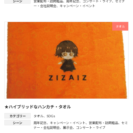
シーン
営業配布・訪問粗品
、
周年記念
、
コンサート・ライブ
、
セミナ
ー・会社説明会
、
キャンペーン・イベント
タオル
★ハイブリッドなハンカチ・タオル
カテゴリー
タオル
、
SDGs
シーン
周年記念
、
キャンペーン・イベント
、
営業配布・訪問粗品
、
セミ
ナー・会社説明会
、
展示会
、
コンサート・ライブ