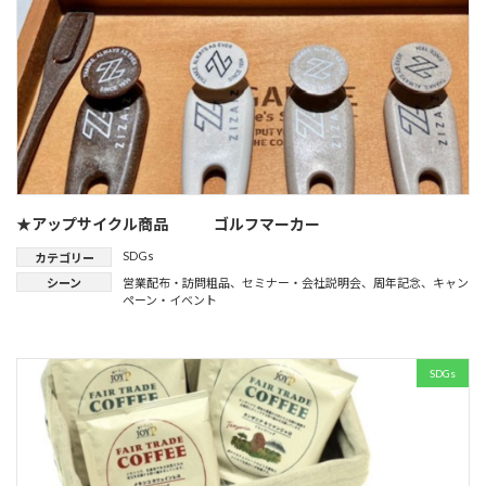
★アップサイクル商品 ゴルフマーカー
SDGs
カテゴリー
シーン
営業配布・訪問粗品
、
セミナー・会社説明会
、
周年記念
、
キャン
ペーン・イベント
SDGs