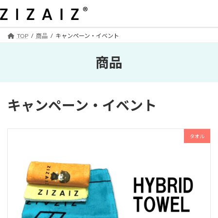
コ
ナ
ン
ビ
テ
ゲ
ン
ー
TOP
商品
キャンペーン・イベント
ツ
シ
へ
ョ
商品
ス
ン
キ
に
ッ
移
プ
動
キャンペーン・イベント
タオル