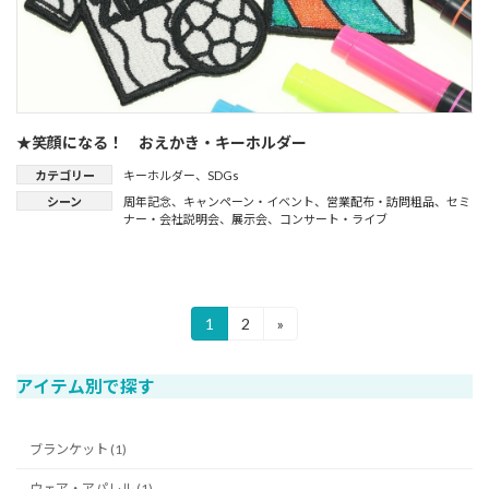
★笑顔になる！ おえかき・キーホルダー
カテゴリー
キーホルダー
、
SDGs
シーン
周年記念
、
キャンペーン・イベント
、
営業配布・訪問粗品
、
セミ
ナー・会社説明会
、
展示会
、
コンサート・ライブ
投
1
2
»
固
固
定
定
稿
ペ
ペ
アイテム別で探す
ー
ー
の
ジ
ジ
ペ
ブランケット (1)
ー
ウェア・アパレル (1)