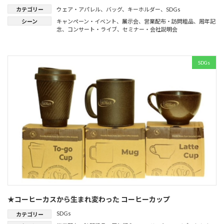
カテゴリー
ウェア・アパレル
、
バッグ
、
キーホルダー
、
SDGs
シーン
キャンペーン・イベント
、
展示会
、
営業配布・訪問粗品
、
周年記
念
、
コンサート・ライブ
、
セミナー・会社説明会
SDGs
★コーヒーカスから生まれ変わった コーヒーカップ
SDGs
カテゴリー