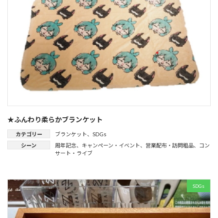
★ふんわり柔らかブランケット
カテゴリー
ブランケット
、
SDGs
シーン
周年記念
、
キャンペーン・イベント
、
営業配布・訪問粗品
、
コン
サート・ライブ
SDGs