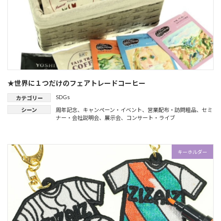
★世界に１つだけのフェアトレードコーヒー
SDGs
カテゴリー
シーン
周年記念
、
キャンペーン・イベント
、
営業配布・訪問粗品
、
セミ
ナー・会社説明会
、
展示会
、
コンサート・ライブ
キーホルダー